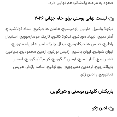
صعود به مرحله یک‌شانزدهم نهایی دارد.
لیست نهایی بوسنی برای جام جهانی ۲۰۲۶
نیکولا واسیل، مارتین زلومیسیچ، عثمان هاجیکیچ، سئاد کولاشیناچ،
آمار ددیچ، نیهاد مویاکیچ، نیکولا کاتیچ، تاریک موهارموویچ، استیپان
رادلیچ، دنیس هاجیکادونیچ، نیدال چلیک، امیر هاجی‌احمتوویچ،
ایوان شونیچ، ایوان باشیچ، ژنیس بورنیچ، ارمین محمودیچ، بنیامین
تاهیروویچ، آمار ممیچ، آرمین گیگوویچ، کریم آلایبگوویچ، اسمیر
بایراکتارویچ، ارمدین دمیروویچ، یوو لوکیچ، سامد باژدار، هریس
تاباکوویچ و ادین ژکو.
بازیکنان کلیدی بوسنی و هرزگوین
ادین ژکو