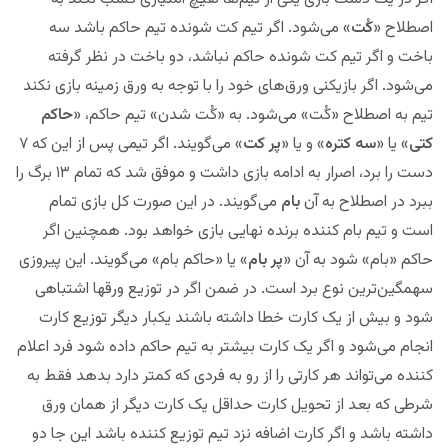
اصطلاح «
کُت
» می‌شود. اگر تیم کت شونده تیم حاکم باشد سه
باخت و اگر تیم کت شونده حاکم نباشد، دو باخت در نظر گرفته
می‌شود. اگر بازیکنی ورق‌های خود را با توجه به ورق زمینه بازی نکند
تیم به اصطلاح «کُت» می‌شود. به «کُت شدن» تیم حاکم، «
حاکم
کتی
» یا «
سه کتره
» و یا «
پر کت
» می‌گویند. اگر تیمی پس از این که ۷
دست را برد، اصرار به ادامه بازی داشت و موفق شد که تمام ۱۳ برگ را
ببرد در اصطلاح به آن
بام
می‌گویند. در این صورت کل بازی تمام
است و تیم بام کننده برنده نهایی بازی خواهد بود. همچنین اگر
حاکم «بام» شود به آن «
پر بام
» یا «حاکم بام» می‌گویند. این پیروزی
سهمگین‌ترین نوع برد است. در ضمن اگر در توزیع ورقها اشتباهی
شود و بیش از یک کارت خطا داشته باشند یکبار دیگر توزیع کارت
انجام می‌شود و اگر یک کارت بیشتر به تیم حاکم داده شود فرد اعلام
کننده می‌تواند هر کارتی را از رو به فردی که کمتر دارد بدهد فقط به
شرطی که بعد از تحویل کارت حداقل یک کارت دیگر از همان ورق
داشته باشد و اگر کارت اضافه نزد تیم توزیع کننده باشد این جا دو