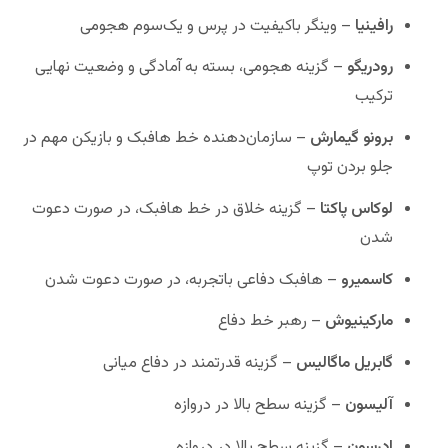
رافینیا
– وینگر باکیفیت در پرس و یک‌سوم هجومی
رودریگو
– گزینه هجومی، بسته به آمادگی و وضعیت نهایی
ترکیب
برونو گیمارش
– سازمان‌دهنده خط هافبک و بازیکن مهم در
جلو بردن توپ
لوکاس پاکتا
– گزینه خلاق در خط هافبک، در صورت دعوت
شدن
کاسمیرو
– هافبک دفاعی باتجربه، در صورت دعوت شدن
مارکینیوش
– رهبر خط دفاع
گابریل ماگالیس
– گزینه قدرتمند در دفاع میانی
آلیسون
– گزینه سطح بالا در دروازه
ادرسون
– گزینه سطح بالا در دروازه