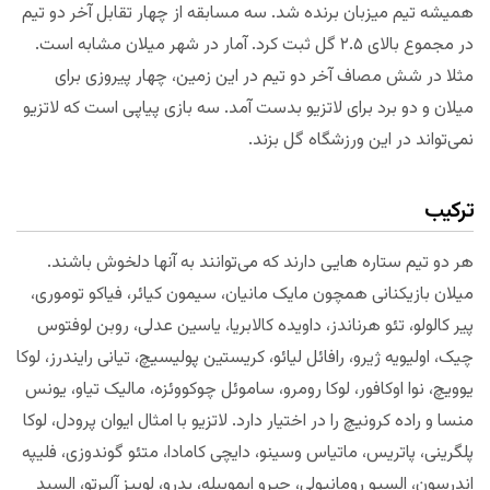
همیشه تیم میزبان برنده شد. سه مسابقه از چهار تقابل آخر دو تیم
در مجموع بالای ۲.۵ گل ثبت کرد. آمار در شهر میلان مشابه است.
مثلا در شش مصاف آخر دو تیم در این زمین، چهار پیروزی برای
میلان و دو برد برای لاتزیو بدست آمد. سه بازی پیاپی است که لاتزیو
نمی‌تواند در این ورزشگاه گل بزند.
ترکیب
هر دو تیم ستاره هایی دارند که می‌توانند به آنها دلخوش باشند.
میلان بازیکنانی همچون مایک مانیان، سیمون کیائر، فیاکو توموری،
پیر کالولو، تئو هرناندز، داویده کالابریا، یاسین عدلی، روبن لوفتوس
چیک، اولیویه ژیرو، رافائل لیائو، کریستین پولیسیچ، تیانی رایندرز، لوکا
یوویچ، نوا اوکافور، لوکا رومرو، ساموئل چوکووئزه، مالیک تیاو، یونس
منسا و راده کرونیچ را در اختیار دارد. لاتزیو با امثال ایوان پرودل، لوکا
پلگرینی، پاتریس، ماتیاس وسینو، دایچی کامادا، متئو گوندوزی، فلیپه
اندرسون، السیو رومانیولی، چیرو ایموبیله، پدرو، لوییز آلبرتو، السید