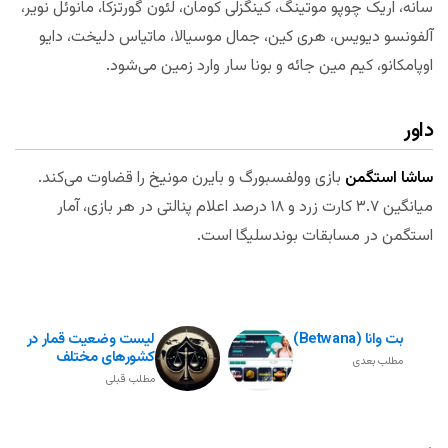
سانه، اریک چوپو موتینگ، کینگزلی کومان، لئون گورتزکا، مانوئل نویر،
آلفونسو دیویس، هری کین، جمال موسیالا، ماتیاس دلیخت، دایو
اوپامکانو، کیم مین جائه و بونا سار وارد زمین می‌شود.
داور
ساشا استگمن
بازی وولفسبورگ و بایرن مونیخ را قضاوت می‌کند.
میانگین ۳.۷ کارت زرد و ۱۸ درصد اعلام پنالتی در هر بازی، آمار
استگمن در مسابقات بوندسلیگا است.
بت وانا (Betwana)
لیست وضعیت قمار در
کشورهای مختلف
مطلب بعدی
مطلب قبلی