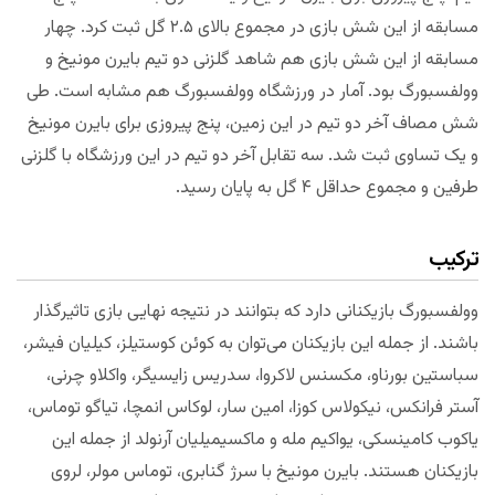
مسابقه از این شش بازی در مجموع بالای ۲.۵ گل ثبت کرد. چهار
مسابقه از این شش بازی هم شاهد گلزنی دو تیم بایرن مونیخ و
وولفسبورگ بود. آمار در ورزشگاه وولفسبورگ هم مشابه است. طی
شش مصاف آخر دو تیم در این زمین، پنج پیروزی برای بایرن مونیخ
و یک تساوی ثبت شد. سه تقابل آخر دو تیم در این ورزشگاه با گلزنی
طرفین و مجموع حداقل ۴ گل به پایان رسید.
ترکیب
وولفسبورگ بازیکنانی دارد که بتوانند در نتیجه نهایی بازی تاثیرگذار
باشند. از جمله این بازیکنان می‌توان به کوئن کوستیلز، کیلیان فیشر،
سباستین بورناو، مکسنس لاکروا، سدریس زایسیگر، واکلاو چرنی،
آستر فرانکس، نیکولاس کوزا، امین سار، لوکاس انمچا، تیاگو توماس،
یاکوب کامینسکی، یواکیم مله و ماکسیمیلیان آرنولد از جمله این
بازیکنان هستند. بایرن مونیخ با سرژ گنابری، توماس مولر، لروی