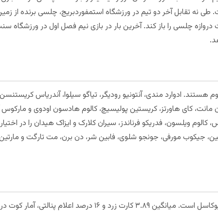
ت. طی نه تقابل آخر دو تیم در ورزشگاه استمفوردبریج، چلسی برنده از ز
ست دروازه چلسی را باز کند. آخرین بار در بازی نیم فصل اول در ورزشگاه 
د.
تند. ادوارد مندی، آنتونیو رودیگر، تیاگو سیلوا، آندریاس کریستنسن، سز
ن مانت، کای هاورتز، کریستین پولیسیچ، کالوم هادسون اودوی و مارکوس آ
کالوم ویلسون، فدریکو فرناندز، سیران کلارک و ایزاک هیدان را در اختیار ن
، جیکوب مورفی، جونجو شلوی، فابین شر، دن برن، مت تارگت و مارتین دوب
صد اعلام پنالتی، آمار کوت در مسابقات این فصل است.