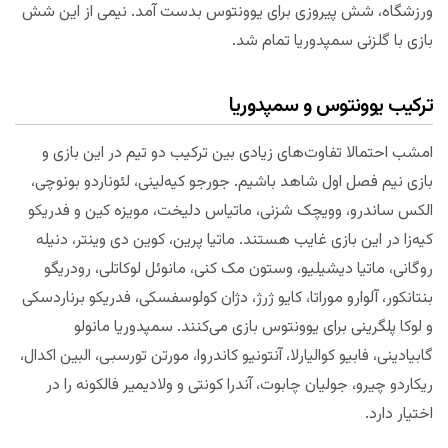
ورزشگاه، شش پیروزی برای یوونتوس بدست آمد. نیمی از این شش
بازی با گلزنی سمپدوریا تمام شد.
ترکیب یوونتوس و سمپدوریا
امشب احتمالا تفاوت‌های زیادی بین ترکیب دو تیم در این بازی و
بازی نیم فصل اول شاهد باشیم. جورجو کیه‌لینی، لئوناردو بونوچی،
الکس ساندرو، وویچک شزنی، ماتیاس دلیخت، مویزه کین و فدریکو
کیه‌زا در این بازی غایب هستند. ماتیا پرین، کوین دی وینتر، دنیله
روگانی، ماتیا دیشیلیو، وستون مک کنی، مانوئل لوکاتلی، رودریگو
بنتانکور، آلوارو موراتا، کایو ژرژ، دژان کولوسفسکی، فدریکو برناردسکی
و لوکا پلگرینی برای یوونتوس بازی می‌کنند. سمپدوریا مانولو
گابیادینی، فابیو کوالیارلا، آنتونیو کاندروا، مورتن تورسبی، البین اکدال،
ریکاردو چیرو، جولیان چابوت، آندرا کونتی و ولادیمیر فالکونه را در
اختیار دارد.