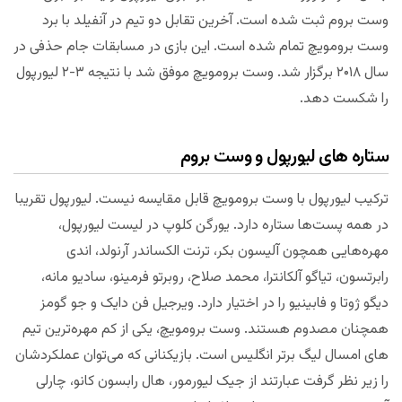
وست بروم ثبت شده است. آخرین تقابل دو تیم در آنفیلد با برد
وست برومویچ تمام شده است. این بازی در مسابقات جام حذفی در
سال ۲۰۱۸ برگزار شد. وست برومویچ موفق شد با نتیجه ۳-۲ لیورپول
را شکست دهد.
ستاره های لیورپول و وست بروم
ترکیب لیورپول با وست برومویچ قابل مقایسه نیست. لیورپول تقریبا
در همه پست‌ها ستاره دارد. یورگن کلوپ در لیست لیورپول،
مهره‌هایی همچون آلیسون بکر، ترنت الکساندر آرنولد، اندی
رابرتسون، تیاگو آلکانترا، محمد صلاح، روبرتو فرمینو، سادیو مانه،
دیگو ژوتا و فابینیو را در اختیار دارد. ویرجیل فن دایک و جو گومز
همچنان مصدوم هستند. وست برومویچ، یکی از کم مهره‌ترین تیم
های امسال لیگ برتر انگلیس است. بازیکنانی که می‌توان عملکردشان
را زیر نظر گرفت عبارتند از جیک لیورمور، هال رابسون کانو، چارلی