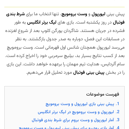
پیش بینی
لیورپول
و
وست برومویچ
، تنها انتخاب ما برای
شرط بندی
فوتبال
در روز یکشنبه است. بازی های
لیگ برتر انگلیس
به طور
فشرده در جریان هستند. شاگردان یورگن کلوپ بعد از شروع لغزنده
در مسابقات این فصل، دوباره به صدر جدول بازگشتند. به نظر
می‌رسد لیورپول همچنان شانس اول قهرمانی است. وست برومویچ
بعد از کسب نتایج بسیار بد، بیلیچ سرمربی خود را اخراج کرده است.
سام آلردایس، هدایت تیم مهمان را برعهده خواهد داشت. این بازی
را در بخش
پیش بینی فوتبال
مورد تحلیل قرار می‌دهیم.
فهرست موضوعات
1.
پیش بینی بازی لیورپول و وست برومویچ
2.
لیورپول و وست برومویچ در لیگ برتر انگلیس
3.
آمار لیورپول و وست بروم برای شرط بندی فوتبال
4.
آمار بازی رودررو برای پیش بینی لیورپول و وست برومویچ