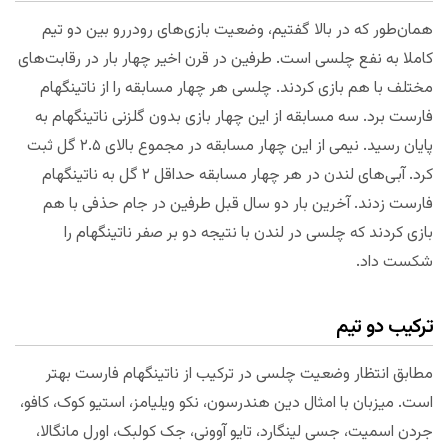
همان‌طور که در بالا گفتیم، وضعیت بازی‌های رودررو بین دو تیم
کاملا به نفع چلسی است. طرفین در قرن اخیر چهار بار در رقابت‌های
مختلف با هم بازی کردند. چلسی هر چهار مسابقه را از ناتینگهام
فارست برد. سه مسابقه از این چهار بازی بدون گلزنی ناتینگهام به
پایان رسید. نیمی از این چهار مسابقه در مجموع بالای ۲.۵ گل ثبت
کرد. آبی‌های لندن در هر چهار مسابقه حداقل ۲ گل به ناتینگهام
فارست زدند. آخرین بار دو سال قبل طرفین در جام حذفی با هم
بازی کردند که چلسی در لندن با نتیجه دو بر صفر ناتینگهام را
شکست داد.
ترکیب دو تیم
مطابق انتظار وضعیت چلسی در ترکیب از ناتینگهام فارست بهتر
است. میزبان با امثال دین هندرسون، نکو ویلیامز، استیو کوک، کافو،
جردن اسمیت، جسی لینگارد، تایو آوونی، جک کولبک، اورل مانگالا،