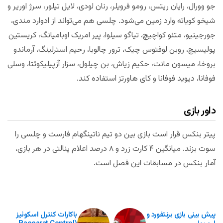
جو وورال، رایان ریتس، رومو فرویلر، رنان لودی، لایل تیلور، سرژ اوریر و
شیخو کویاته وارد زمین می‌شود. چلسی هم می‌تواند از ادوارد مندی،
جورجینیو، متئو کواچیچ، تیاگو سیلوا، پیر امریک اوبامیانگ، کریستین
پولیسیچ، روبن لوفتوس چیک، ترور چالوبا، رحیم استرلینگ، آرماندو
بروخا، میسون مانت، حکیم زیاش، بن چیلول، سزار آزپیلیکوئتا، وسلی
فوفانا، دیوید فوفانا و کای هاورتز استفاده کند.
داور بازی
پیتر بنکس قرار است بازی بین دو تیم ناتینگهام فارست و چلسی را
سوت بزند. میانگین ۴ کارت زرد و ۸ درصد اعلام پنالتی در هر بازی،
آمار بنکس در مسابقات این فصل است.
پیش بینی بازی برنتفورد و
باکارات کنترل اسکوئیز