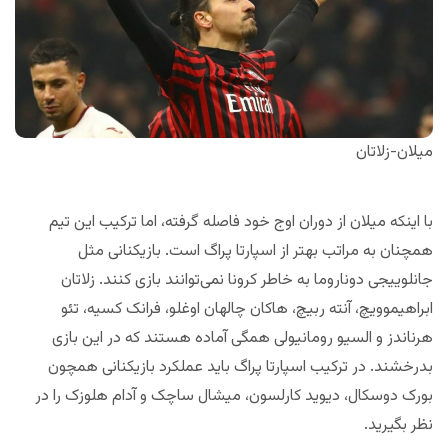
میلان-زلاتان
با اینکه میلان از دوران اوج خود فاصله گرفته، اما ترکیب این تیم
همچنان به مراتب بهتر از اسپارتا پراگ است. بازیکنانی مثل
جانلوییجی دوناروما به خاطر کرونا نمی‌توانند بازی کنند. زلاتان
ابراهیموویچ، آنته ربیچ، هاکان چالهان اوغلو، فرانک کسیه، تئو
هرناندز و السیو رومانیولی همگی آماده هستند که در این بازی
بدرخشند. در ترکیب اسپارتا پراگ باید عملکرد بازیکنانی همچون
بورک دوسکال، دیوید کارلسون، میشال ساچک و آدام هلوزک را در
نظر بگیرید.