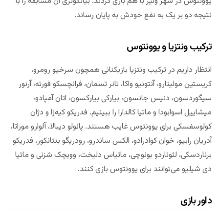
یوونتوس در شهر ونیز با هم بازی کردند. بیانکونری آن مسابقه را با
نتیجه دو بر یک به نفع خودش به پایان رساند.
ترکیب ونتزیا و یوونتوس
انتظار داریم در ترکیب ونتزیا بازیکنانی همچون سرخیو رومرو،
کریستین مولینارو، آنتونیو واکا، تانر تسمان، فرانچسکو فورته، آرنور
سیگوردسون، دنیس جانسون، بیارکی بیارکسون، اتان آمپادو،
میشاییل اسوابودا و ماتیا کالدارا را ببینیم. فدریکو کیه‌زا و دژان
کولوسفسکی برای یوونتوس غایب هستند. پائولو دیبالا، آلوارو موراتا،
آدریان رابیو، خوان کوادرادو، الکس ساندرو، رودریگو بنتانکور، فدریکو
برناردسکی، لئوناردو بونوچی، ماتیاس دلیخت، وویچک شزنی و ماتیا
دی شیلیو می‌توانند برای یوونتوس بازی کنند.
داور بازی