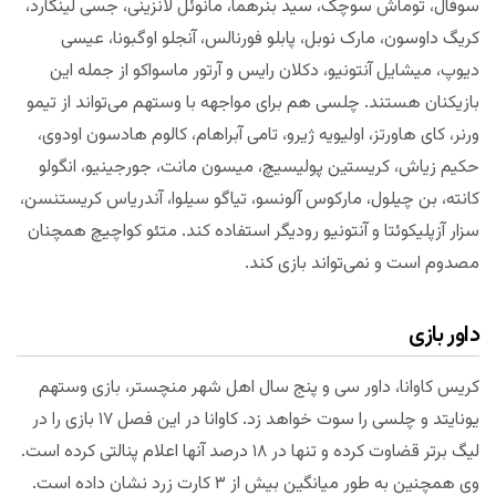
سوفال، توماش سوچک، سید بنرهما، مانوئل لانزینی، جسی لینگارد،
کریگ داوسون، مارک نوبل، پابلو فورنالس، آنجلو اوگبونا، عیسی
دیوپ، میشایل آنتونیو، دکلان رایس و آرتور ماسواکو از جمله این
بازیکنان هستند. چلسی هم برای مواجهه با وستهم می‌تواند از تیمو
ورنر، کای هاورتز، اولیویه ژیرو، تامی آبراهام، کالوم هادسون اودوی،
حکیم زیاش، کریستین پولیسیچ، میسون مانت، جورجینیو، انگولو
کانته، بن چیلول، مارکوس آلونسو، تیاگو سیلوا، آندریاس کریستنسن،
سزار آزپلیکوئتا و آنتونیو رودیگر استفاده کند. متئو کواچیچ همچنان
مصدوم است و نمی‌تواند بازی کند.
داور بازی
کریس کاوانا، داور سی و پنج سال اهل شهر منچستر، بازی وستهم
یونایتد و چلسی را سوت خواهد زد. کاوانا در این فصل ۱۷ بازی را در
لیگ برتر قضاوت کرده و تنها در ۱۸ درصد آنها اعلام پنالتی کرده است.
وی همچنین به طور میانگین بیش از ۳ کارت زرد نشان داده است.