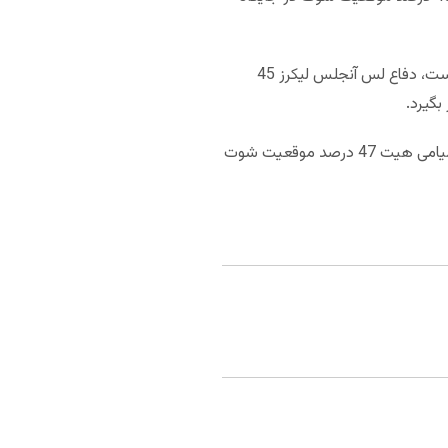
لس آنجلس لیکرز با 107.6 امتیاز که به طور میانگین به حریفان خود داده است، در جایگاه چهارم NBA قرار گرفته است، دفاع لس آنجلس لیکرز 45
میامی هیت با 112 امتیازی که به طور میانگین در هر بازی به دست آورده در رده پانزدهم قرار می‌گیرد. خط حمله میامی هیت 47 درصد موقعیت شوت