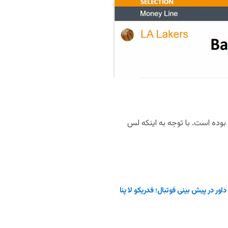
همچنین بیشترین گزینه انتخاب شده در میان کاربران سایت های شرط بندی، برد لس آنجلس لیکرز با ضریب 1.44 بوده است. با توجه به اینکه لس
داور در پیش بینی فوتبال؛ فدریکو لا پنا