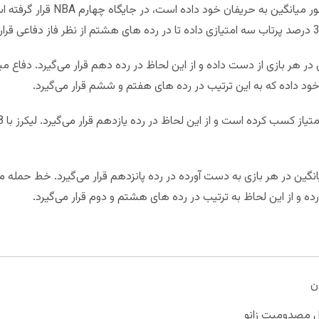
دن
ل مصدومیت زانو