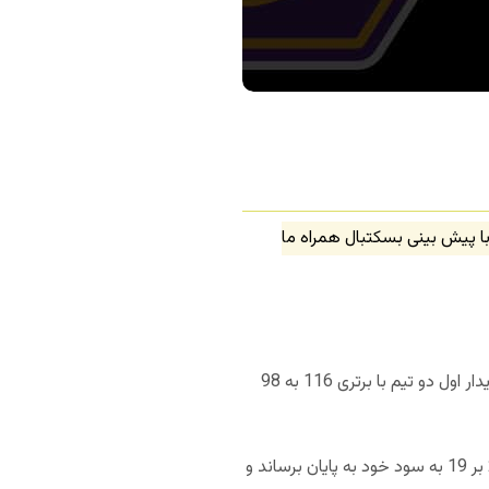
ا پیش بینی بسکتبال همراه ما
دو تیم میامی هیت و لس آنجلس لیکرز در دومین بازی خود در فینال بسکتبال NBA به مصاف هم خواهند رفت. دیدار اول دو تیم با برتری 116 به 98
در نخستین بازی از فینال بسکتبال NBA، لس آنجلس لیکرز موفق شد سه کوارتر را با نتایج 31 بر 28، 34 بر 20 و 28 بر 19 به سود خود به پایان برساند و