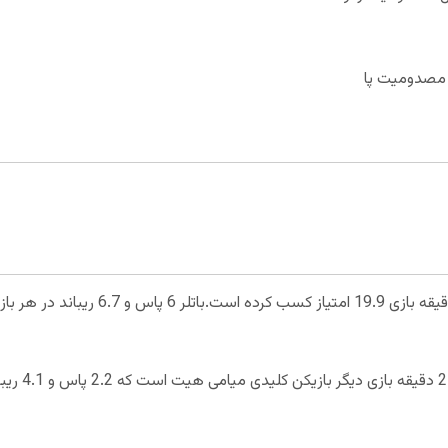
ل مصدومیت پا
جیمی باتلر به طور میانگین در هر 33.8 دقیقه 
تایلر هیرو با