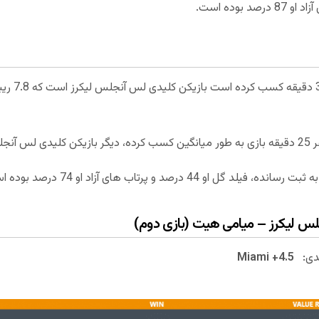
دی:
Miami +4.5