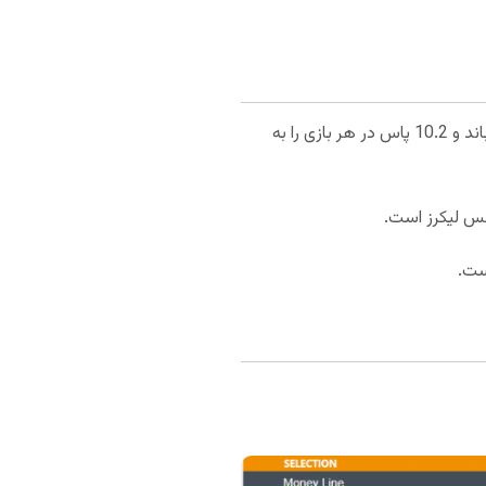
لبران جیمز با 25.3 امتیازی که در هر 34.6 دقیقه کسب کرده است بازیکن کلیدی لس آنجلس لیکرز است که 7.8 ریباند و 10.2 پاس در هر بازی را به