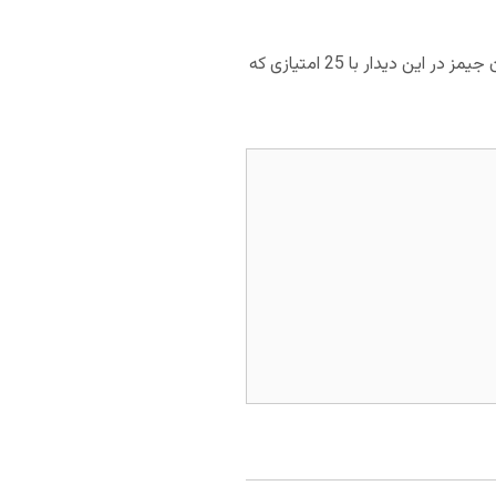
برای مشخص شدن قهرمان بسکتبال NBA هر تیمی که 4 پیروزی در فینال به دست بیاورد، قهرمان خواهد شد. لبران جیمز در این دیدار با 25 امتیازی که