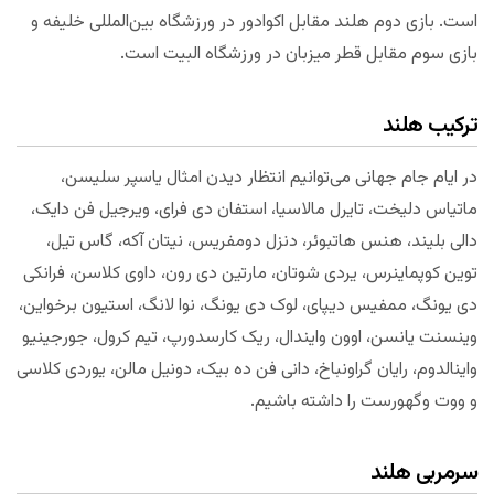
است. بازی دوم هلند مقابل اکوادور در ورزشگاه بین‌المللی خلیفه و
بازی سوم مقابل قطر میزبان در ورزشگاه البیت است.
ترکیب هلند
در ایام جام جهانی می‌توانیم انتظار دیدن امثال یاسپر سلیسن،
ماتیاس دلیخت، تایرل مالاسیا، استفان دی فرای، ویرجیل فن دایک،
دالی بلیند، هنس هاتبوئر، دنزل دومفریس، نیتان آکه، گاس تیل،
توین کوپماینرس، یردی شوتان، مارتین دی رون، داوی کلاسن، فرانکی
دی یونگ، ممفیس دیپای، لوک دی یونگ، نوا لانگ، استیون برخواین،
وینسنت یانسن، اوون وایندال، ریک کارسدورپ، تیم کرول، جورجینیو
واینالدوم، رایان گراونباخ، دانی فن ده بیک، دونیل مالن، یوردی کلاسی
و ووت وگهورست را داشته باشیم.
سرمربی هلند