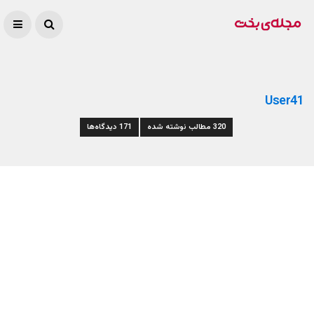
User41
320 مطالب نوشته شده
171 دیدگاه‌ها