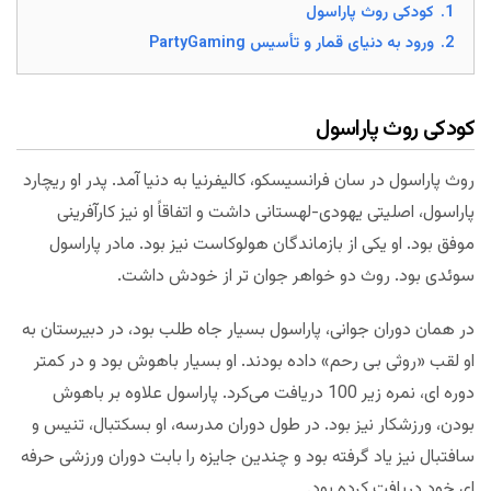
1.
کودکی روث پاراسول
2.
ورود به دنیای قمار و تأسیس PartyGaming
کودکی روث پاراسول
روث پاراسول در سان فرانسیسکو، کالیفرنیا به دنیا آمد. پدر او ریچارد
پاراسول، اصلیتی یهودی-لهستانی داشت و اتفاقاً او نیز کارآفرینی
موفق بود. او یکی از بازماندگان هولوکاست نیز بود. مادر پاراسول
سوئدی بود. روث دو خواهر جوان تر از خودش داشت.
در همان دوران جوانی، پاراسول بسیار جاه طلب بود، در دبیرستان به
او لقب «روثی بی رحم» داده بودند. او بسیار باهوش بود و در کمتر
دوره ای، نمره زیر 100 دریافت می‌کرد. پاراسول علاوه بر باهوش
بودن، ورزشکار نیز بود. در طول دوران مدرسه، او بسکتبال، تنیس و
سافتبال نیز یاد گرفته بود و چندین جایزه را بابت دوران ورزشی حرفه
ای خود دریافت کرده بود.