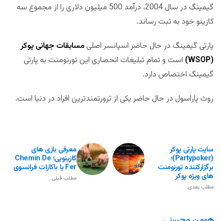
گیمینگ در سال 2004، درآمد 500 میلیون دلاری را از مجموع سه
کازینو خود به ثبت رساند.
پارتی گیمینگ در حال حاضر اسپانسر اصلی
مسابقات جهانی پوکر
(WSOP)
است و تمام تبلیغات انحصاری این تورنومنت به پارتی
گیمینگ اختصاص دارد.
روث پاراسول در حال حاضر یکی از ثرورتمندترین افراد در دنیا است.
سایت پارتی پوکر
معرفی بازی های
(partypoker)؛
کازینویی؛ Chemin De
برگزارکننده تورنومنت
Fer یا باکارات فرانسوی
های ویژه پوکر
مطلب قبلی
مطلب بعدی
هومن محسنی