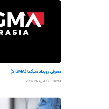
معرفی رویداد سیگما (SiGMA)
user41
فوریه 26, 2025