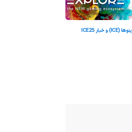
آشنایی با نمایشگاه بین المللی کازینوها (ICE) و خبار ICE25