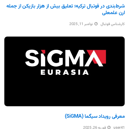
شرط‌بندی در فوتبال ترکیه؛ تعلیق بیش از هزار بازیکن از جمله
ارن علمعلی
کارشناس فوتبال
نوامبر 11, 2025
معرفی رویداد سیگما (SiGMA)
user41
فوریه 26, 2025