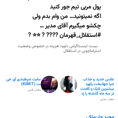
پول مربی تیم جور کنید
اگه نمیتونید… من وام بدم ولی
چکشو میگیرم آقای مدیر …
#استقلال_قهرمان
???? ? ⭐️⭐️ ?
پست اینستاگرامی داوود هزینه در خصوص وضعیت
استراماچونی در استقلال
عکس جدید و جذاب
سایت شرطبندی آی جی
دنیا جهانبخت رکورد
بت (IGBET)
بیشترین لایک و کامنت
مطلب قبلی
در سه ماه گذشته را زد
مطلب بعدی
مجید جان‌ملکی