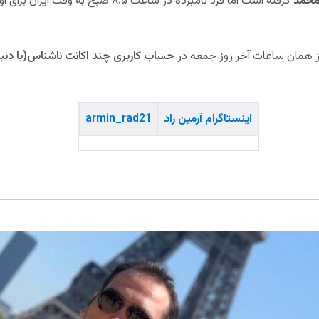
حمد
گرفته است اما فرد نامبرده در ساعت ۸.۵ صبح
از همان ساعات آخر روز جمعه در
حساب کاربری چند اکانت ناشناس(با دنبال
اینستاگرام آرمین راد
armin_rad21