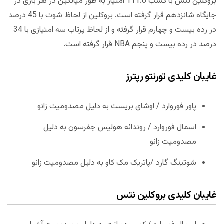
بروکلین نتس با کسب 111.8 امتیاز به طور میانگین در هر بازی در
جایگاه شانزدهم قرار گرفته است. بروکلین از لحاظ شوت با 45 درصد
در رده بیست و چهارم قرار گرفته و از لحاظ پرتاب سه امتیازی با 34
درصد در رده بیست و پنجم NBA قرار گرفته است.
غایبان کلیدی تورنتو رپترز
پاور فوروارد / اوشای بریست به دلیل مصدومیت زانو
اسمال فوروارد / روندائه هولیس جفرسون به دلیل
مصدومیت زانو
شوتینگ گارد /پاتریک مک کاو به دلیل مصدومیت زانو
غایبان کلیدی بروکلین نتس