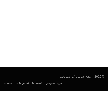
آشنایی با بازی های آرکید (Arcade) و شرط بندی روی آنها
مجید جان‌ملکی
ژانویه 1, 2020
کازینوها و کازینوهای آنلاین با استفاده از حس نوستالژی افراد، دست به
خلاقیتِ استفاده از بازی‌های ویدیویی آرکید زده‌اند....
© 2020 - مجله خبری و آموزشی بخت
حریم خصوصی
درباره ما
تماس با ما
خدمات