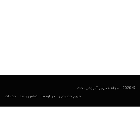
اطلاعات و آمار خاویر استرادا فرناندز
فوتبالی
آوریل 17, 2020
بررسی اطلاعات و آمار خاویر استرادا فرناندز، به عنوان یکی از داوران
فوتبال اسپانیا، می‌تواند به ما در شرط...
© 2020 - مجله خبری و آموزشی بخت
حریم خصوصی
درباره ما
تماس با ما
خدمات