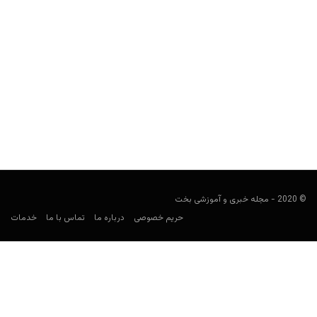
راهنمای پیش بینی لیگ لهستان
فوتبالی
جولای 17, 2023
راهنمای لیگ لهستان، نگاهی به فوتبال در این کشور و بررسی
باشگاه‌های معروف همچون لژیا ورشو، لخ پوزنان و...
© 2020 - مجله خبری و آموزشی بخت
حریم خصوصی
درباره ما
تماس با ما
خدمات