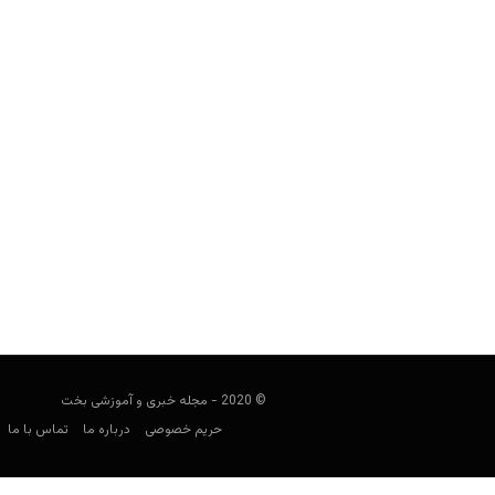
مصاحبه آنتونیو اسفندیاری
مجید جان‌ملکی
آوریل 24, 2020
مجله ayer Magazine
به با
© 2020 - مجله خبری و آموزشی بخت
حریم خصوصی
درباره ما
تماس با ما