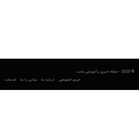
بازی «بینگو» چیست و چطور انجام می‌شود؟
مجید جان‌ملکی
فوریه 1, 2020
دبرنا (یا دبلنا) را احتمالا در کودکی یا حتی همین حالا بازی کرده باشید.
بینگو، به نوعی شبیه به...
© 2020 - مجله خبری و آموزشی بخت
حریم خصوصی
درباره ما
تماس با ما
خدمات