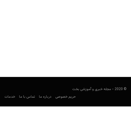
کن پوم (KenPom) یا ساگارین (Sagarin): از کدام متریک برای
یک شرطبندی حرفه‌ای استفاده کنیم؟
user0021
مارس 14, 2022
کن پوم و ساگارین سیستم‌های رتبه بندی کامپیوتری هستند که به شما
کمک بزرگی در شرطبندی خواهند کرد. اما...
© 2020 - مجله خبری و آموزشی بخت
حریم خصوصی
درباره ما
تماس با ما
خدمات