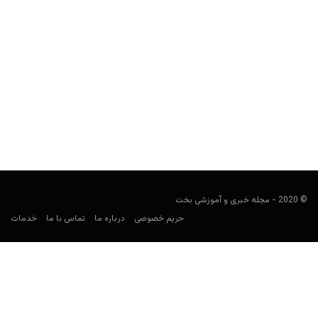
چگونه روی Dota 2 شرط بندی کنیم؟ + نکات و ترفندها
user0021
مارس 8, 2022
این مقاله آموزش جامعی برای شرط بندی در بازی Dota 2 است تا همه
چیزهایی که برای شروع نیاز...
© 2020 - مجله خبری و آموزشی بخت
حریم خصوصی
درباره ما
تماس با ما
خدمات