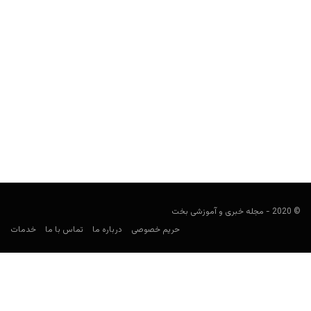
چگونه برای مسابقات کازینو آنلاین آماده شویم؟ + نکات
تکمیلی آموزشی
user0021
آوریل 1, 2023
اگر قصد شرکت در مسابقات کازینو آنلاین را دارید، این مقاله می‌تواند به
شما اطلاعات کامل و کاربردی را...
© 2020 - مجله خبری و آموزشی بخت
حریم خصوصی
درباره ما
تماس با ما
خدمات