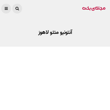
آنتونیو متئو لاهوز