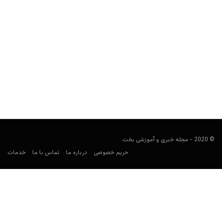
اطلاعات و آمار داور در پیش بینی فوتبال؛ متئو لاهوز
فوتبالی
آوریل 10, 2020
در ادامه سری بررسی داور فوتبال و شرط بندی، وضعیت متئو لاهوز، داور
مشهور اسپانیایی را برای پیش بینی...
© 2020 - مجله خبری و آموزشی بخت
حریم خصوصی
درباره ما
تماس با ما
خدمات