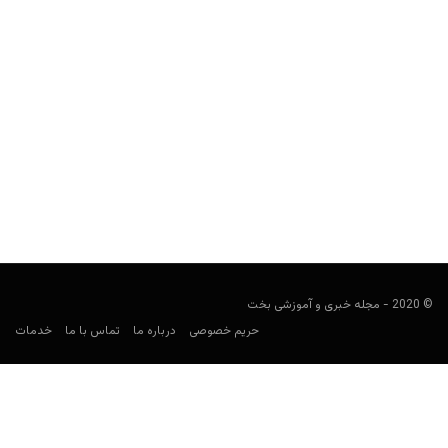
استراتژی های پیش بینی؛ شرط بندی روی آندرداگ یا تیم
ضعیفتر
مجید جان‌ملکی
مارس 25, 2020
شرط بندی روی آندرداگ یعنی به این نتیجه می‌رسید که روی تیمی شرط
بندی کنید که سایت شرط بندی...
© 2020 - مجله خبری و آموزشی بخت
حریم خصوصی
درباره ما
تماس با ما
خدمات