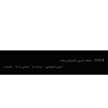
ارتباط فرزند اسدالله عسگراولادی با سایت‌های شرط بندی
هومن محسنی
سپتامبر 16, 2019
اسدالله عسگراولادی از برجسته‌ترین بازرگانان ایرانی، معروف‌ترین
صادرکننده خشکبار ایران، عضو اتاق بازرگانی و صنایع و معادن ایران در...
© 2020 - مجله خبری و آموزشی بخت
حریم خصوصی
درباره ما
تماس با ما
خدمات