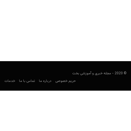
آیا سایت شرط بندی Bet90min به اسنپ مربوط است؟
مجید جان‌ملکی
دسامبر 30, 2019
در شرایط رکورد اقتصادی، گاها شرط بندی و فروش مواد مخدر افزایش
پیدا می‌کنند. در چنین شرایطی به نظر...
© 2020 - مجله خبری و آموزشی بخت
حریم خصوصی
درباره ما
تماس با ما
خدمات