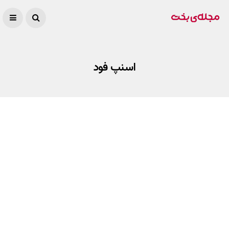
اسنپ فود