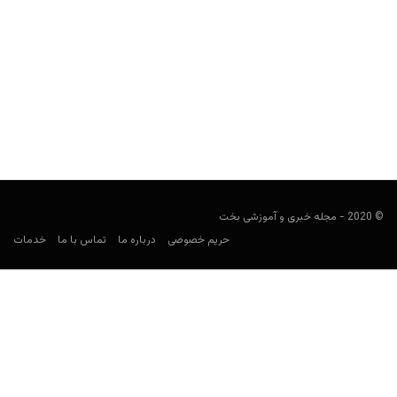
شرط بندی گروهی یا Group Betting چیست؟
مجید جان‌ملکی
ژانویه 1, 2020
سایت‌های شرط بندی بزرگ، به جز ارائه یک فضای مناسب و امن برای
شرط بندی، در تلاش برای نوآوری...
© 2020 - مجله خبری و آموزشی بخت
حریم خصوصی
درباره ما
تماس با ما
خدمات