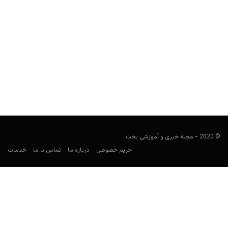
پیش بینی فوتبال؛ الغرافه و السد قطر
فوتبالی
دسامبر 23, 2019
با توجه به ایام کریسمس، بخش پیش بینی فوتبال را به لیگ قطر و
بازی بین دو تیم الغرافه...
© 2020 - مجله خبری و آموزشی بخت
حریم خصوصی
درباره ما
تماس با ما
خدمات