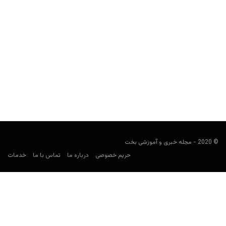
سایت شرط بندی هتریک بت (Hattrick Bet)
user41
جولای 6, 2025
سایت شرط بندی هتریک بت (به انگلیسی: Hattrick Bet) سایت شرط
بندی ایرانی است که علاوه بر امکان پیش...
© 2020 - مجله خبری و آموزشی بخت
حریم خصوصی
درباره ما
تماس با ما
خدمات