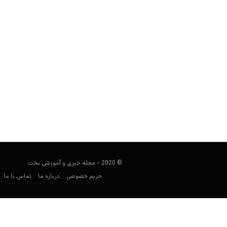
اکوادور در جام جها
شرط‌بندی
کارشناس فوتبال
می 25, 2026
گروه E، اخبار ترکیب، بازیکنان کلیدی، ضرایب، بهترین...
© 2020 - مجله خبری و آموزشی بخت
حریم خصوصی
درباره ما
تماس با ما