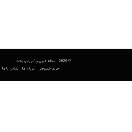
شرط بندی در ارمنستان؛ کازینوها، لات
ورزشی
مجید جان‌ملکی
نوامبر 1, 2019
همسایه شمالی ما، آزادی کاملی به علا
© 2020 - مجله خبری و آموزشی بخت
حریم خصوصی
درباره ما
تماس با ما