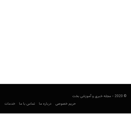
برترین بازیکنان بازی رولت (roulette) در طول تاریخ
هومن محسنی
فوریه 13, 2020
بازی رولت گفته می‌شود از آن دست بازی‌هایی است که شانس بیشتر
در آن دخیل است و چندان استراتژی...
© 2020 - مجله خبری و آموزشی بخت
حریم خصوصی
درباره ما
تماس با ما
خدمات