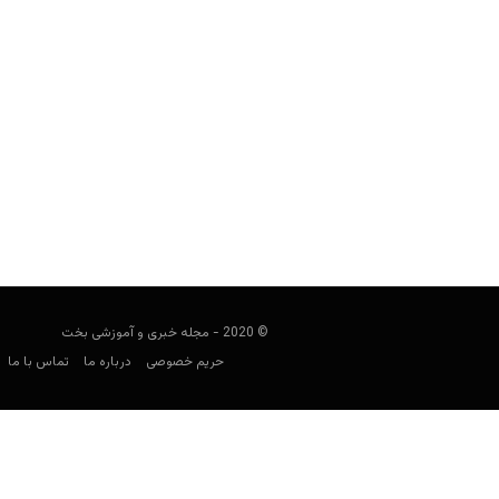
معرفی و بررسی بازی اسلات دنسینگ درامز (g Drums
user0021
دسامبر 26, 2021
شده است. این
© 2020 - مجله خبری و آموزشی بخت
حریم خصوصی
درباره ما
تماس با ما