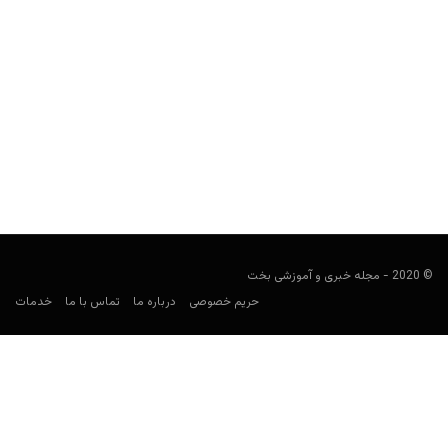
پیش بینی فوتبال؛ بایرلورکوزن و دورتموند
فوتبالی
فوریه 8, 2020
اولین بازی قابل توجه امروز در لیگ آلمان، بوندسلیگا و بین دو تیم
بایرلورکوزن و بروسیا دورتموند برگزار می...
© 2020 - مجله خبری و آموزشی بخت
حریم خصوصی
درباره ما
تماس با ما
خدمات