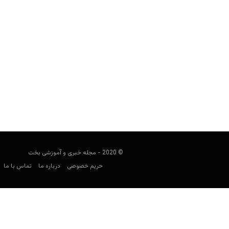
پیش بینی فوتبال؛ بایرن مونیخ و پادرب
فوتبالی
فوریه 21, 2020
هفته جدول لیگ آلمان، بوندسلیگا، امشب با 
و
© 2020 - مجله خبری و آموزشی بخت
حریم خصوصی
درباره ما
تماس با ما