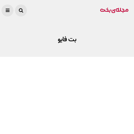
بت فایو