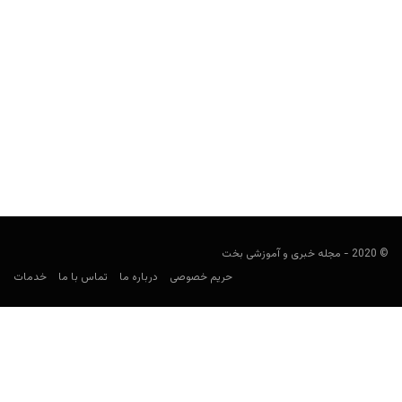
سایت شرط بندی بت فایو (Bet5)
هومن محسنی
فوریه 15, 2020
سایت شرط بندی بت فایو (انگلیسی: Bet5) یکی از سایت‌های شرط
بندی ایرانی است که علاوه بر امکان پیش...
© 2020 - مجله خبری و آموزشی بخت
حریم خصوصی
درباره ما
تماس با ما
خدمات