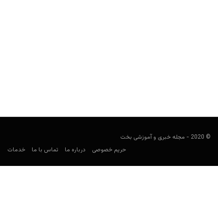
سایت شرط بندی بت فیدو (Betfido)
user41
اکتبر 27, 2025
بت فیدو (به انگلیسی: Betfido) یکی از سایت شرط بندی فارسی زبان
است که با پشتیبانی از پرداخت از...
© 2020 - مجله خبری و آموزشی بخت
حریم خصوصی
درباره ما
تماس با ما
خدمات