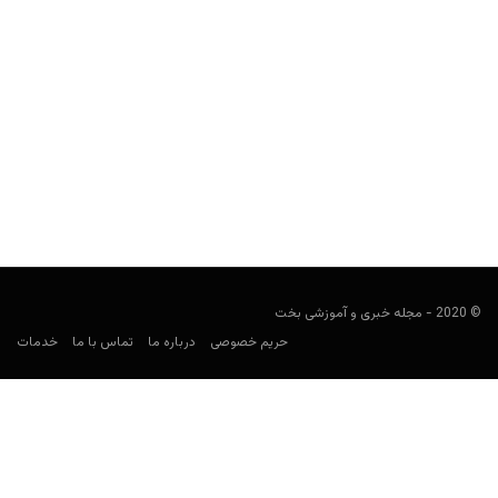
پنج تئوری توطئه مربوط به شرط بندی در تاریخ ورزش
مجید جان‌ملکی
مارس 16, 2020
تئوری‌های توطئه فراموش نمی‌شوند، به خصوص اگر مردم روی سمت
بازنده آنها شرط بندی کرده باشند.
© 2020 - مجله خبری و آموزشی بخت
حریم خصوصی
درباره ما
تماس با ما
خدمات