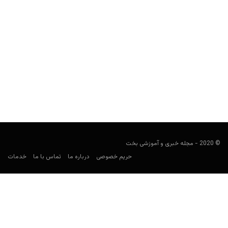
لوتوچی (lottochi) خرید بلیت لاتاری
user41
فوریه 7, 2023
لوتوچی یک سایت در حوزه فروش بلیت لاتاری است، یکی از ویژگی‌های
اصلی این سایت امکان شارژ حساب از...
© 2020 - مجله خبری و آموزشی بخت
حریم خصوصی
درباره ما
تماس با ما
خدمات