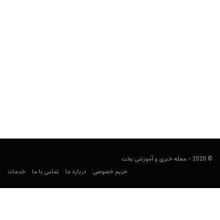
کمک جامعه پوکر به قربانیان آتش سوزی در جنگل های
استرالیا
user19
ژانویه 19, 2020
در ماه های اخیر استرالیا با یک فاجعه بزرگ روبرو بوده است: آتش
سوزی وسیع در جنگل ها! این...
© 2020 - مجله خبری و آموزشی بخت
حریم خصوصی
درباره ما
تماس با ما
خدمات