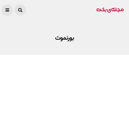
بورنموث