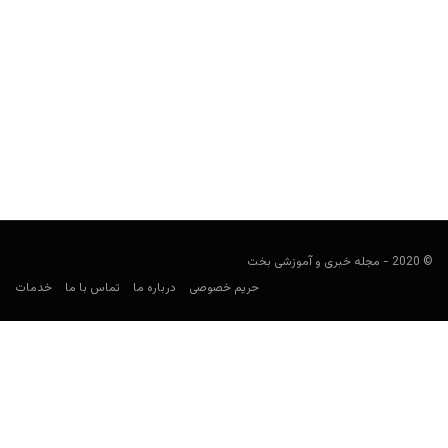
سایت شرط بندی و فوتبال فانتزی درفت کینگز (DraftKings)
مجید جان‌ملکی
اکتبر 25, 2019
سراغ سایتی رفته‌ایم که متخصصان آن را بهترین سایت سال 2019 اعلام
کرده‌اند.
© 2020 - مجله خبری و آموزشی بخت
حریم خصوصی
درباره ما
تماس با ما
خدمات