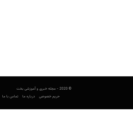
سایت شرط بندی بیبی بت (Baby Bet) صبا پارسیان
مدیر کل
دسامبر 11, 2023
بیبی بت یک سایت شرط بندی فارسی ب
توسط د
© 2020 - مجله خبری و آموزشی بخت
حریم خصوصی
درباره ما
تماس با ما